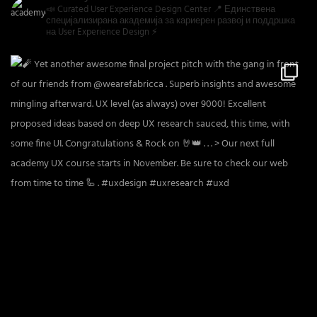
📣 Curated User Experience Design Center 📍 Единствена
специјализирана академија за кариерен развој и поддршка
на User Experience Design ⚡️