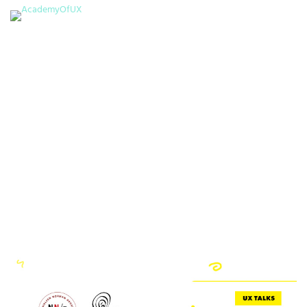
Home
UX Talks
Категорија:UX Talks