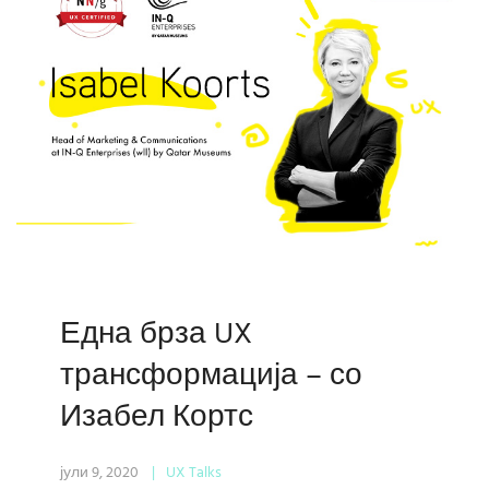
Една брза UX
трансформација – со
Изабел Кортс
јули 9, 2020
UX Talks