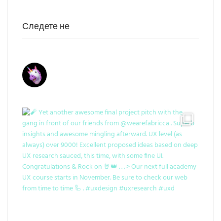
Следете не
academyofux
📣 Curated User Experience Design Center 📍
Единствена специјализирана академија за
кариерен развој и поддршка на User Experience
Design ⚡️