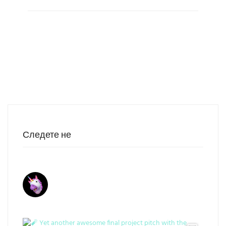
Следете не
academyofux
📣 Curated User Experience Design Center 📍
Единствена специјализирана академија за
кариерен развој и поддршка на User Experience
Design ⚡️