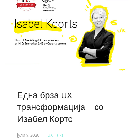
Една брза UX
трансформација – со
Изабел Кортс
јули 9, 2020
UX Talks